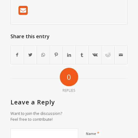
Share this entry
0
REPLIES
Leave a Reply
Want to join the discussion?
Feel free to contribute!
*
Name