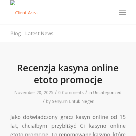
Blog - Latest News
Recenzja kasyna online
etoto promocje
/
/
November 20, 2025
0 Comments
in
Uncategorized
/
by
Senyum Untuk Negeri
Jako doświadczony gracz kasyn online od 15
lat, chciałbym przybliżyć Ci kasyno online
etoto promocje. To renomowane kasyno, które