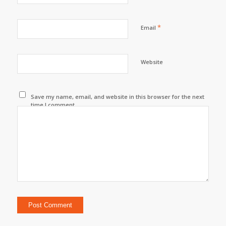
*
Email
Website
Save my name, email, and website in this browser for the next
time I comment.