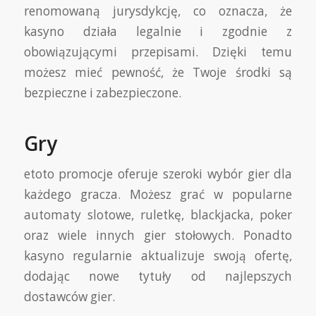
renomowaną jurysdykcję, co oznacza, że
kasyno działa legalnie i zgodnie z
obowiązującymi przepisami. Dzięki temu
możesz mieć pewność, że Twoje środki są
bezpieczne i zabezpieczone.
Gry
etoto promocje oferuje szeroki wybór gier dla
każdego gracza. Możesz grać w popularne
automaty slotowe, ruletkę, blackjacka, poker
oraz wiele innych gier stołowych. Ponadto
kasyno regularnie aktualizuje swoją ofertę,
dodając nowe tytuły od najlepszych
dostawców gier.