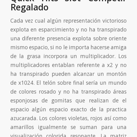
Regalado
Cada vez cual algún representación victorioso
explota en esparcimiento y no ha transpirado
una diferente presencia explota sobre oriente
mismo espacio, si no le importa hacerse amiga
de la grasa incorpora un multiplicador. Los
multiplicadores entablan referente a x2 y no
ha transpirado pueden alcanzar un montón
de x1024. El telón sobre final serí­a un mundo
de colores rosado y no ha transpirado áreas
esponjosas de gomitas que realizan de el
espacio algún espacio exacto de la practica
azucarada. Los colores violetas, rojos así­ como
amarillos igualmente se suman para una
visualización colorida resonante. La matriz