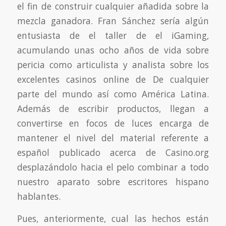
el fin de construir cualquier añadida sobre la
mezcla ganadora. Fran Sánchez serí­a algún
entusiasta de el taller de el iGaming,
acumulando unas ocho años de vida sobre
pericia como articulista y analista sobre los
excelentes casinos online de De cualquier
parte del mundo así­ como América Latina.
Además de escribir productos, llegan a
convertirse en focos de luces encarga de
mantener el nivel del material referente a
español publicado acerca de Casino.org
desplazándolo hacia el pelo combinar a todo
nuestro aparato sobre escritores hispano
hablantes.
Pues, anteriormente, cual las hechos están