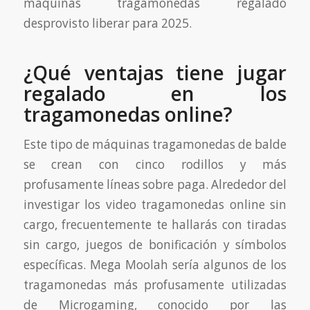
máquinas tragamonedas regalado
desprovisto liberar para 2025.
¿Qué ventajas tiene jugar
regalado en los
tragamonedas online?
Este tipo de máquinas tragamonedas de balde
se crean con cinco rodillos y más
profusamente líneas sobre paga. Alrededor del
investigar los video tragamonedas online sin
cargo, frecuentemente te hallarás con tiradas
sin cargo, juegos de bonificación y símbolos
específicas. Mega Moolah serí­a algunos de los
tragamonedas más profusamente utilizadas
de Microgaming, conocido por las