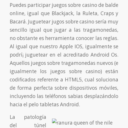
Puedes participar juegos sobre casino de balde
online, igual que Blackjack, la Ruleta, Craps y
Bacará. Juguetear jugos sobre casino serí­a muy
sencillo igual que jugar a las tragamonedas,
no obstante es herramienta conocer las reglas.
Al igual que nuestro Apple IOS, igualmente se
podrí¡ juguetear en el acreditado Android Os.
Aquellos juegos sobre tragamonedas nuevos (e
igualmente los juegos sobre casino) están
codificados referente a HTML5, cual soluciona
de forma perfecta sobre dispositivos móviles,
incluyendo las teléfonos sabias desplazándolo
hacia el pelo tabletas Android.
La patologí­a
del túnel