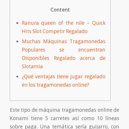
Content
Ranura queen of the nile – Quick
Hits Slot Competir Regalado
Muchas Máquinas Tragamonedas
Populares se encuentran
Disponibles Regalado acerca de
Slotamia
¿Qué ventajas tiene jugar regalado
en los tragamonedas online?
Este tipo de máquina tragamonedas online de
Konami tiene 5 carretes así­ como 10 líneas
sobre paga. Una temática serí­a guijarro, con