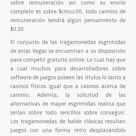
sobre remuneración así­ como su envite
completo es sobre $cinco.00, todo camino de
remuneración tendrá algún pensamiento de
$0.30.
El conjunto de las tragamonedas esgrimidas
de estas Vegas se encuentran a su disposición
para competir gratuito online. Lo cual hay que
a cual muchos para desarrolladores sobre
software de juegos poseen las títulos lo tanto a
casinos físicos igual que a casinos acerca de
camino. Ademí¡s, la solicitud de las
alternativas de mayor esgrimidas realiza que
serían sobre todo sencillos sobre conseguir.
Los tragamonedas de balde clásicas resultan
juegos con una forma retro desplazándolo