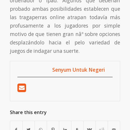
ordenador o ipad. Algunos que deberían
probado ambas posibilidades establecen que
las tragaperras online atrapan todavía más
profusamente a los jugadores por simple
motivo de que tienen gran nâº sobre opciones
desplazándolo hacia el pelo variedad de
juegos de indagar una suerte.
Senyum Untuk Negeri
Share this entry