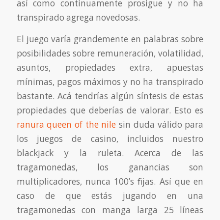
así­ como continuamente prosigue y no ha
transpirado agrega novedosas.
El juego varía grandemente en palabras sobre
posibilidades sobre remuneración, volatilidad,
asuntos, propiedades extra, apuestas
mínimas, pagos máximos y no ha transpirado
bastante. Acá tendrí­as algún síntesis de estas
propiedades que deberías de valorar. Esto es
ranura queen of the nile
sin duda válido para
los juegos de casino, incluidos nuestro
blackjack y la ruleta. Acerca de las
tragamonedas, los ganancias son
multiplicadores, nunca 100’s fijas. Así que en
caso de que estás jugando en una
tragamonedas con manga larga 25 líneas